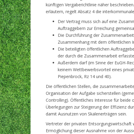
künftigen Vergaberichtlinie näher beschriebe
erläutern, regelt Absatz 4 die interkommuna
Der Vertrag muss sich auf eine Zusamm
Auftraggebern zur Erreichung gemeinsa
Die Durchführung der Zusammenarbeit 
Zusammenhang mit dem öffentlichen I
Die beteiligten öffentlichen Auftragge
der durch die Zusammenarbeit erfasste
Außerdem darf (im Sinne der EuGH-Rec
keinem Wettbewerbsvorteil eines privat
Piepenbrock, Rz 14 und 40).
Die öffentlichen Stellen, die zusammenarbei
Organisation der Aufgabe sicherstellen (g
Controlling). Öffentliches Interesse für be
Überlegungen zur Steigerung der Effizienz 
damit Ausnutzen von Skalenerträgen sein.
Vertreter der privaten Entsorgungswirtschaf
Ermöglichung dieser Ausnahme von der Aussc