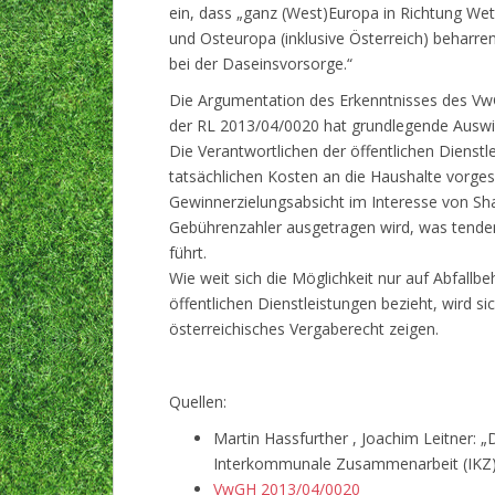
ein, dass „ganz (West)Europa in Richtung Wet
und Osteuropa (inklusive Österreich) beharr
bei der Daseinsvorsorge.“
Die Argumentation des Erkenntnisses des Vw
der RL 2013/04/0020 hat grundlegende Ausw
Die Verantwortlichen der öffentlichen Dienstl
tatsächlichen Kosten an die Haushalte vorge
Gewinnerzielungsabsicht im Interesse von Sha
Gebührenzahler ausgetragen wird, was tendenz
führt.
Wie weit sich die Möglichkeit nur auf Abfallb
öffentlichen Dienstleistungen bezieht, wird si
österreichisches Vergaberecht zeigen.
Quellen:
Martin Hassfurther , Joachim Leitner: „
Interkommunale Zusammenarbeit (IKZ)“
VwGH 2013/04/0020