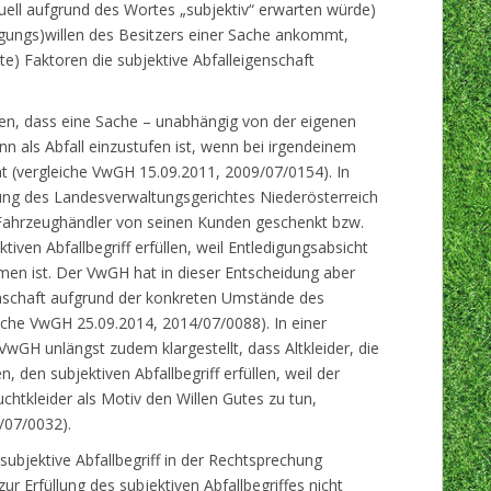
uell aufgrund des Wortes „subjektiv“ erwarten würde)
digungs)willen des Besitzers einer Sache ankommt,
e) Faktoren die subjektive Abfalleigenschaft
en, dass eine Sache – unabhängig von der eigenen
n als Abfall einzustufen ist, wenn bei irgendeinem
t (vergleiche VwGH 15.09.2011, 2009/07/0154). In
ung des Landesverwaltungsgerichtes Niederösterreich
Fahrzeughändler von seinen Kunden geschenkt bzw.
iven Abfallbegriff erfüllen, weil Entledigungsabsicht
n ist. Der VwGH hat in dieser Entscheidung aber
enschaft aufgrund der konkreten Umstände des
gleiche VwGH 25.09.2014, 2014/07/0088). In einer
GH unlängst zudem klargestellt, dass Altkleider, die
den subjektiven Abfallbegriff erfüllen, weil der
chtkleider als Motiv den Willen Gutes zu tun,
/07/0032).
ubjektive Abfallbegriff in der Rechtsprechung
 Erfüllung des subjektiven Abfallbegriffes nicht