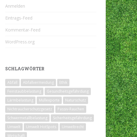
Anmelden
Eintrags-Feed
Kommentar-Feed
WordPress.org
SCHLAGWÖRTER
Abfall
Abfallvermeidung
Ethik
Feinstaubbelastung
Gesundheitsgefährdung
Lärmbelastung
Müllexporte
Naturschutz
Nichtraucherschutzgesetz
Passiv-Rauchen
Schwermetallbelastung
Sicherheitsgefährdung
Umwelt
Umwelt HotSpots
Umweltrecht
Wirtschaft