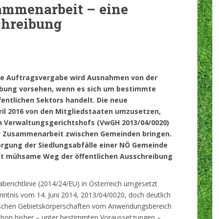
mmenarbeit – eine
chreibung
iche Auftragsvergabe wird Ausnahmen von der
eibung vorsehen, wenn es sich um bestimmte
entlichen Sektors handelt. Die neue
April 2016 von den Mitgliedstaaten umzusetzen,
en Verwaltungsgerichtshofs (VwGH 2013/04/0020)
der Zusammenarbeit zwischen Gemeinden bringen.
sorgung der Siedlungsabfälle einer NÖ Gemeinde
oft mühsame Weg der öffentlichen Ausschreibung
berichtlinie (2014/24/EU) in Österreich umgesetzt
nntnis vom 14. Juni 2014, 2013/04/0020, doch deutlich
ischen Gebietskörperschaften vom Anwendungsbereich
chon bisher – unter bestimmten Voraussetzungen –