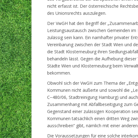
nicht erfasst ist. Der österreichische Rechtsb
des Unionsrechts auszulegen.
Der VwGH hat den Begriff der „Zusammenarbeit
Leistungsaustausch zwischen Gemeinden im B
zulässig sein kann. Ein namhafter privater 
Vereinbarung zwischen der Stadt Wien und der
die Stadt Klosterneuburg ihren Siedlungsabfa
behandeln lässt. Gegen die Aufhebung diese
Städte Wien und Klosterneuburg beim Verwa
bekommen.
Obwohl sich der VwGH zum Thema der „Entgel
Kommunen nicht äußerte und sowohl die „Lei
C−480/06, Stadtreinigung Hamburg) und auch 
Zusammenhang mit Abfallbeseitigung zum Geg
Gegenstand einer zulässigen Kooperation sein
Kommunen tatsächlich einen dritten Weg zwis
ausschreiben“ gibt, nämlich mit einer and
Die Voraussetzungen für eine solche interk