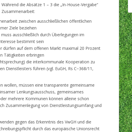
n. Während die Absätze 1 – 3 die „In-House-Vergabe“
le Zusammenarbeit:
enarbeit zwischen ausschließlichen öffentlichen
mer Ziele beziehen
muss ausschließlich durch Überlegungen im
nteresse bestimmt sein
ber dürfen auf dem offenen Markt maximal 20 Prozent
n Tätigkeiten erbringen
htsprechung) die interkommunale Kooperation zu
en Dienstleisters führen (vgl. EuGH, Rs C−368/11,
ten wollen, müssen eine transparente gemeinsame
emeinsamer Lenkungsausschuss, gemeinsames
ide oder mehrere Kommunen können alleine schon
durch Zusammenlegung von Dienstleistungsumfang und
t wenden gegen das Erkenntnis des VwGH und die
hreibungspflicht durch das europäische Unionsrecht