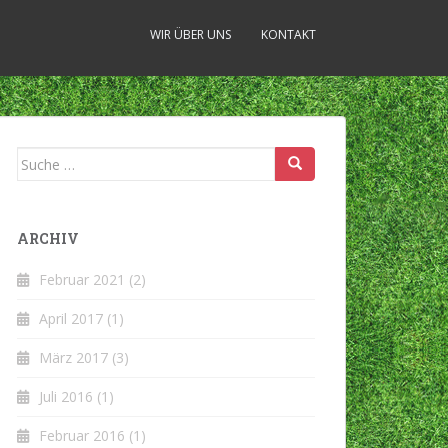
WIR ÜBER UNS
KONTAKT
Suche
nach:
ARCHIV
Februar 2021
(2)
April 2017
(1)
März 2017
(3)
Juli 2016
(1)
Februar 2016
(1)