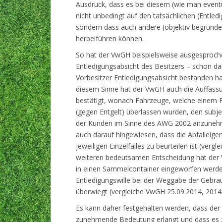
Ausdruck, dass es bei diesem (wie man event
nicht unbedingt auf den tatsächlichen (Entle
sondern dass auch andere (objektiv begründet
herbeiführen können.
So hat der VwGH beispielsweise ausgesproch
Entledigungsabsicht des Besitzers – schon dan
Vorbesitzer Entledigungsabsicht bestanden ha
diesem Sinne hat der VwGH auch die Auffass
bestätigt, wonach Fahrzeuge, welche einem 
(gegen Entgelt) überlassen wurden, den subjekt
der Kunden im Sinne des AWG 2002 anzunehme
auch darauf hingewiesen, dass die Abfalleig
jeweiligen Einzelfalles zu beurteilen ist (ver
weiteren bedeutsamen Entscheidung hat der Vw
in einen Sammelcontainer eingeworfen werden, 
Entledigungswille bei der Weggabe der Gebrau
überwiegt (vergleiche VwGH 25.09.2014, 2014
Es kann daher festgehalten werden, dass der s
zunehmende Bedeutung erlangt und dass es zur