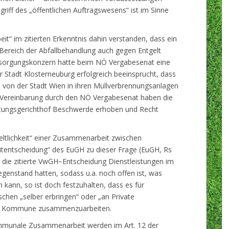
egriff des „öffentlichen Auftragswesens“ ist im Sinne
“ im zitierten Erkenntnis dahin verstanden, dass ein
ereich der Abfallbehandlung auch gegen Entgelt
Entsorgungskonzern hatte beim NÖ Vergabesenat eine
 Stadt Klosterneuburg erfolgreich beeinsprucht, dass
ll von der Stadt Wien in ihren Müllverbrennungsanlagen
r Vereinbarung durch den NÖ Vergabesenat haben die
ltungsgerichthof Beschwerde erhoben und Recht
tlichkeit“ einer Zusammenarbeit zwischen
tentscheidung“ des EuGH zu dieser Frage (EuGH, Rs
die zitierte VwGH−Entscheidung Dienstleistungen im
enstand hatten, sodass u.a. noch offen ist, was
 kann, so ist doch festzuhalten, dass es für
chen „selber erbringen“ oder „an Private
eren Kommune zusammenzuarbeiten.
ommunale Zusammenarbeit werden im Art. 12 der