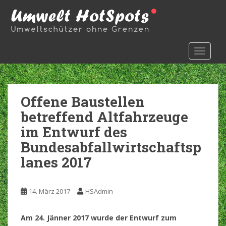
S
k
i
p
t
TOGGLE
o
m
a
Offene Baustellen
i
n
betreffend Altfahrzeuge
c
im Entwurf des
o
Bundesabfallwirtschaftsp
n
t
lanes 2017
e
n
t
14. März 2017
HSAdmin
A
m 24. Jänner 2017 wurde der Entwurf zum