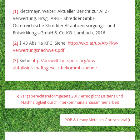
[1]
Kletzmayr, Walter: Aktueller Bericht zur AFZ-
Verwertung. Hrsg.: ARGE-Shredder GmbH;
Österreichische Shredder Altautoentsorgungs- und
Entwicklungs-GmbH & Co KG. Lambach, 2016
[2]
§ 43 Abs 1a KFG. Siehe:
http://wko.at/up/Alt-Pkw-
Verwertungsnachweis.pdf
[3]
Siehe
http://umwelt-hotspots.org/das-
abfallwirtschaftsgesetz-bekommt-zaehne
Beitragsnavigation
Vergaberechtsreformgesetz 2017 ermöglicht Effizienz und
Nachhaltigkeit durch interkommunale Zusammenarbeit
POP & Heavy Metal im Görtschitztal